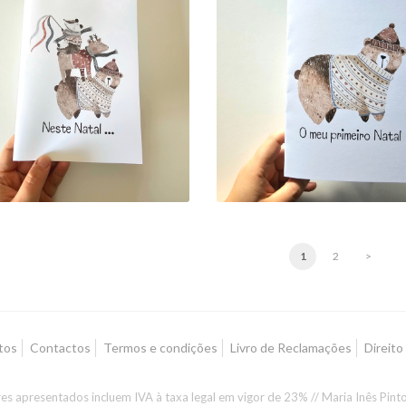
STAL: "NESTE NATAL
... ÉS A ESTRELA QUE
POSTAL: "O MEU
UMINA A NOSSA VIDA
PRIMEIRO NATAL"
OM TANTA ALEGRIA"
8,00 €
8,00 €
1
2
>
tos
Contactos
Termos e condições
Livro de Reclamações
Direito
es apresentados incluem IVA à taxa legal em vigor de 23% // Maria Inês Pin