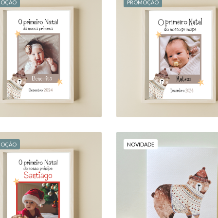
MOÇÃO
PROMOÇÃO
 PRIMEIRO NATAL DA
"O PRIMEIRO NATAL
NOSSA PRINCESA"
NOSSO PRÍNCIPE"
14,00 €
18,00 €
14,00 €
18,00 €
MOÇÃO
NOVIDADE
POSTAL: "O MELHO
 PRIMEIRO NATAL DO
PRESENTE DE NATAL.
OSSO PRÍNCIPE/DA
CHEGOU MAIS CE
NOSSA PRINCESA"
ESTE ANO!"
14,00 €
18,00 €