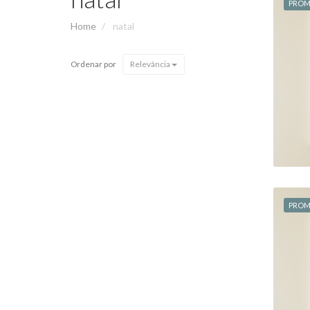
PRO
Home
natal
"O
Ordenar por
Relevância
PRO
"O
N