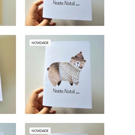
NOVIDADE
 A
POSTAL: "NESTE NATAL
M
... ÉS A ESTRELA QUE
ILUMINA A NOSSA VIDA
COM TANTA ALEGRIA"
8,00 €
NOVIDADE