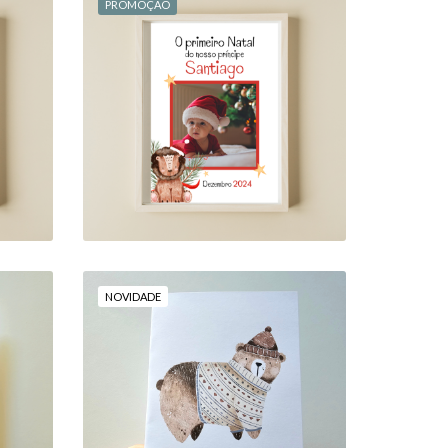
PROMOÇÃO
"O PRIMEIRO NATAL DO
 DO
NOSSO PRÍNCIPE/DA
NOSSA PRINCESA"
14,00 €
18,00 €
NOVIDADE
R
POSTAL: "NESTE NATAL
..
... ÉS O NOSSO MAIOR
DO
PRESENTE!"
8,00 €