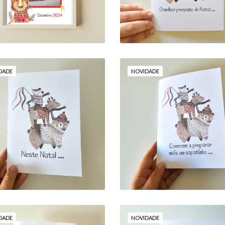
8,00 €
DADE
NOVIDADE
POSTAL: "COMECEM
STAL: "NESTE NATAL
PREPARAR MAIS U
.. ÉS O NOSSO MAIOR
SAPATINHO... NO
PRESENTE!"
PRÓXIMO NATAL
ESTOU CÁ EU!"
8,00 €
8,00 €
DADE
NOVIDADE