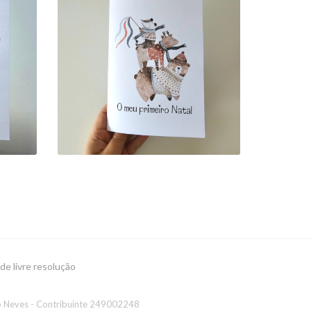
POSTAL: "O MEU
PRIMEIRO NATAL"
8,00 €
 de livre resolução
to Neves - Contribuinte 249002248