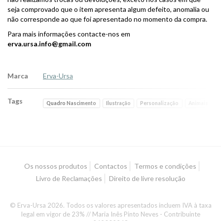
seja comprovado que o item apresenta algum defeito, anomalia ou
não corresponde ao que foi apresentado no momento da compra.
Para mais informações contacte-nos em
erva.ursa.info@gmail.com
Marca
Erva-Ursa
Tags
Quadro Nascimento
Ilustração
Personalização
Animais
L
Os nossos produtos
Contactos
Termos e condições
Livro de Reclamações
Direito de livre resolução
© Erva-Ursa 2026. Todos os valores apresentados incluem IVA à taxa
legal em vigor de 23% // Maria Inês Pinto Neves - Contribuinte