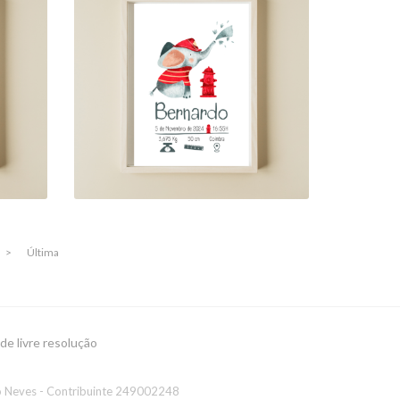
AS
"AVENTURAS DE UM
A
ELEFANTE BOMBEIRO"
18,00 €
>
Última
 de livre resolução
to Neves - Contribuinte 249002248