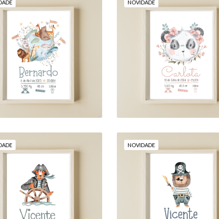
DADE
NOVIDADE
PEQUENOS
HABITANTES DO
"PANDA EM FLOR"
GRANDE MUNDO
18,00 €
18,00 €
DADE
NOVIDADE
S ORDENS, CAPITÃO!"
"PIRATAS À VISTA!
18,00 €
18,00 €