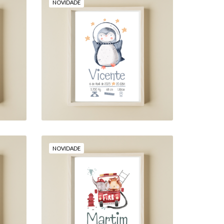
NOVIDADE
"PINGUIM CÓSMICO"
18,00 €
NOVIDADE
"HERÓIS DE QUATRO
"
PATAS"
18,00 €