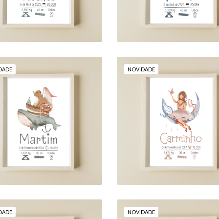
DADE
NOVIDADE
"UMA BAILARINA 
AVENTURAS EM ALTO-
UMA BORBOLETA,
MAR"
JUNTAS AO LUAR"
18,00 €
18,00 €
DADE
NOVIDADE