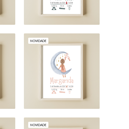
NOVIDADE
E
"OS SONHOS DE UMA
PEQUENA BAILARINA"
18,00 €
NOVIDADE