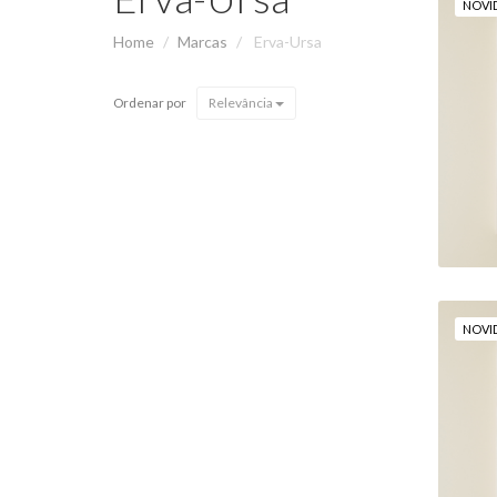
NOVI
Home
Marcas
Erva-Ursa
Ordenar por
Relevância
NOVI
"À