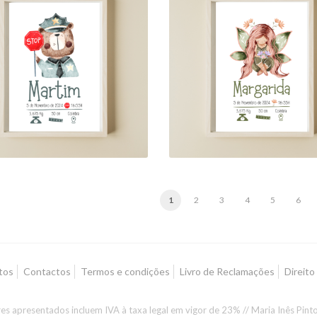
"AS FLORES MÁGIC
PATRULHA PELUDA"
DE UMA PEQUEN
FADA"
18,00 €
18,00 €
1
2
3
4
5
6
tos
Contactos
Termos e condições
Livro de Reclamações
Direito
es apresentados incluem IVA à taxa legal em vigor de 23% // Maria Inês Pin